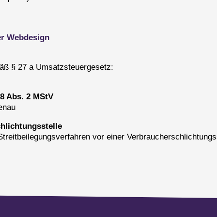
her Webdesign
äß § 27 a Umsatzsteuergesetz:
18 Abs. 2 MStV
tenau
hlichtungs­stelle
n Streitbeilegungsverfahren vor einer Verbraucherschlichtung